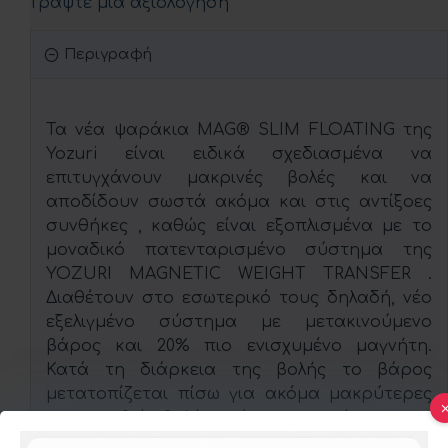
Γράψτε μια αξιολόγηση
Περιγραφή
Τα νέα ψαράκια MAG® SLIM FLOATING της
Yozuri είναι ειδικά σχεδιασμένα να
επιτυγχάνουν μακρινές βολές και να
αποδίδουν σωστά ακόμα και στις αντίξοες
συνθήκες , καθώς είναι εξοπλισμένα με το
μοναδικό πατενταρισμένο σύστημα της
YOZURI MAGNETIC WEIGHT TRANSFER .
Διαθέτουν στο εσωτερικό τους δηλαδή, νέο
εξελιγμένο σύστημα με μετακινούμενο
βάρος και 20% πιο ενισχυμένο μαγνήτη.
Κατά τη διάρκεια της βολής το βάρος
μετατοπίζεται πίσω για ακόμα μακρύτερες
και ακριβείς βολές ενώ εν συνεχεία ο extra
ενισχυμένος μαγνήτης βοηθά ώστε να