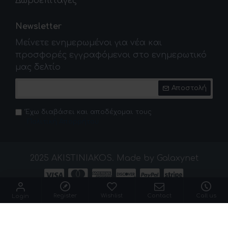
Δωροεπιταγές
Newsletter
Μείνετε ενημερωμένοι για νέα και
προσφορές εγγραφόμενοι στο ενημερωτικό
μας δελτίο
Αποστολή
Έχω διαβάσει και αποδέχομαι τους
Πολιτική Απορρήτου
2025 AKISTINIAKOS. Made by Galaxynet
Register
Wishlist
Contact
Call us
Login
Cookies