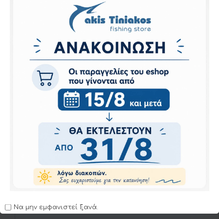
παραμείνει το βάρος εμπρός κατά την
ανάκτηση και να έχουμε πιο σταθερή κίνηση
και πλεύση.Η προκλητική αυτή πλεύση
καθιστά τα MAG® SLIM FLOATING ιδανικά
για κάθε είδους θήραμα .
New magnetic weight transfer system
(INTERNATIONAL PATEND)
Realistic baitfish patterns
Floating
Εσωτερικό σύστημα ήχου
Βάθος πλεύσης: 1.0-6.0 m
Μοντέλο
Μήκος
Βάρος
Τύπος
R1534
90mm
6gr
Floating
Να μην εμφανιστεί ξανά.
Κριτικές