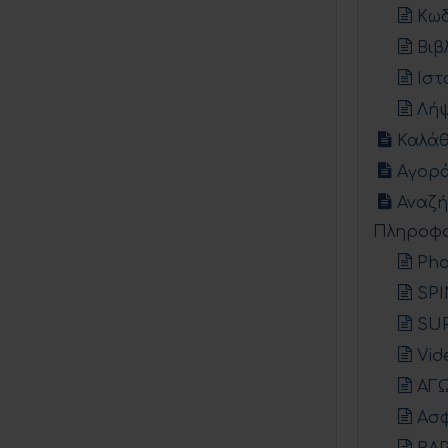
Κωδ
Βιβ
Ιστ
Λήψ
Καλάθ
Αγορ
Αναζ
Πληροφο
Pho
SPI
SU
Vid
ΑΓ
Ασφ