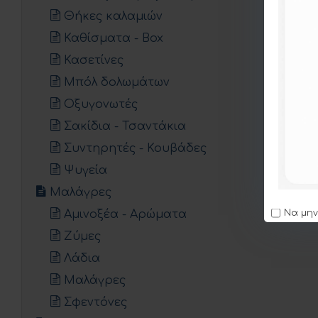
Θήκες καλαμιών
Καθίσματα - Box
Κασετίνες
Μπόλ δολωμάτων
Οξυγονωτές
Σακίδια - Τσαντάκια
Συντηρητές - Κουβάδες
Ψυγεία
Μαλάγρες
Να μην
Αμινοξέα - Αρώματα
Ζύμες
Λάδια
Μαλάγρες
Σφεντόνες