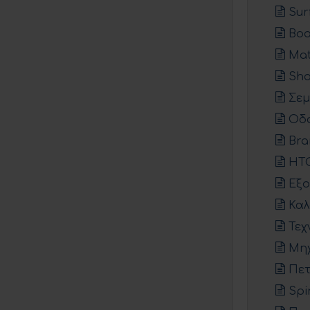
Sur
Boa
Mat
Sho
Σεμ
Οδο
Bra
HT
Εξο
Καλ
Τεχ
Μη
Πετ
Spi