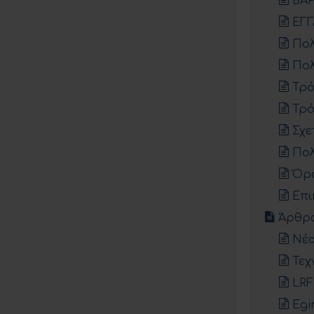
ΒΑ
ΕΓ
Πολ
Πολ
Τρό
Τρό
Σχε
Πολ
Όρο
Επι
Άρθρ
Νέα
Τεχ
LRF
Egi