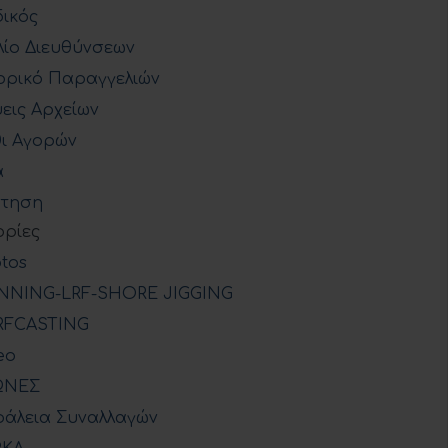
ικός
λίο Διευθύνσεων
ορικό Παραγγελιών
εις Αρχείων
ι Αγορών
ά
ήτηση
ρίες
tos
NNING-LRF-SHORE JIGGING
RFCASTING
eo
ΩΝΕΣ
άλεια Συναλλαγών