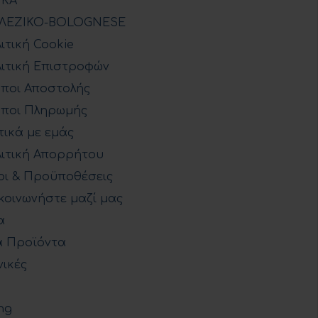
ΡΚΑ
ΓΛΕΖΙΚΟ-BOLOGNESE
ιτική Cookie
ιτική Επιστροφών
ποι Αποστολής
ποι Πληρωμής
τικά με εμάς
ιτική Απορρήτου
ι & Προϋποθέσεις
κοινωνήστε μαζί μας
α
 Προϊόντα
νικές
ng