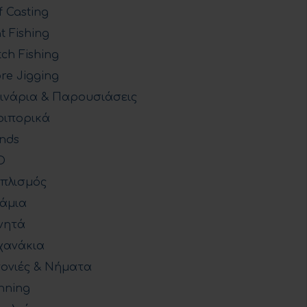
f Casting
t Fishing
ch Fishing
re Jigging
ινάρια & Παρουσιάσεις
ιπορικά
nds
O
πλισμός
άμια
νητά
χανάκια
ονιές & Νήματα
nning