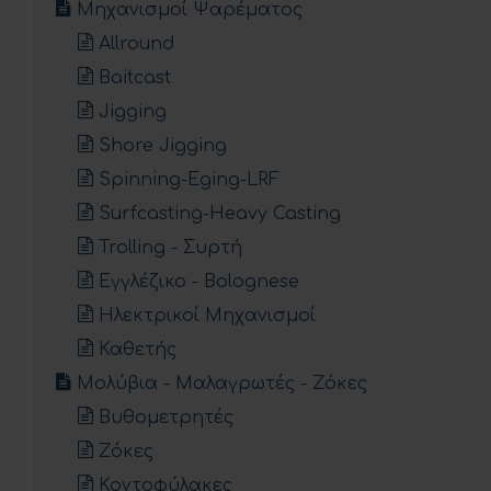
Μηχανισμοί Ψαρέματος
Allround
Baitcast
Jigging
Shore Jigging
Spinning-Eging-LRF
Surfcasting-Heavy Casting
Trolling - Συρτή
Εγγλέζικο - Bolognese
Ηλεκτρικοί Μηχανισμοί
Καθετής
Μολύβια - Μαλαγρωτές - Ζόκες
Βυθομετρητές
Ζόκες
Κοντοφύλακες