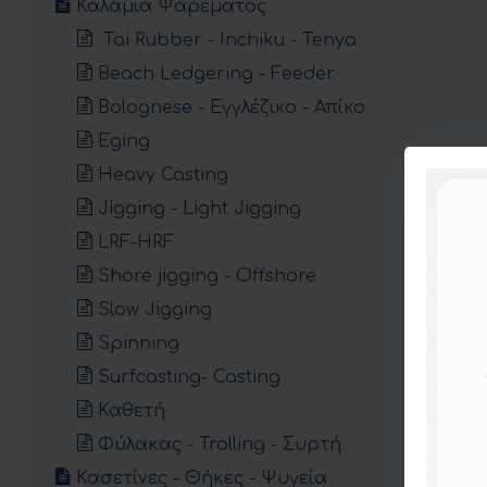
Καλάμια Ψαρέματος
Tai Rubber - Ιnchiku - Tenya
Beach Ledgering - Feeder
Bolognese - Εγγλέζικο - Απίκο
Eging
Heavy Casting
Jigging - Light Jigging
LRF-HRF
Shore jigging - Offshore
Slow Jigging
Spinning
Surfcasting- Casting
Καθετή
Φύλακας - Trolling - Συρτή
Κασετίνες - Θήκες - Ψυγεία