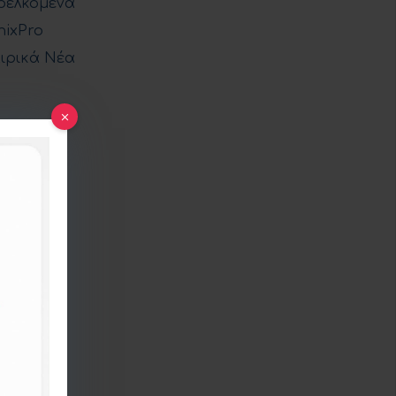
ρελκόμενα
nixPro
ιρικά Νέα