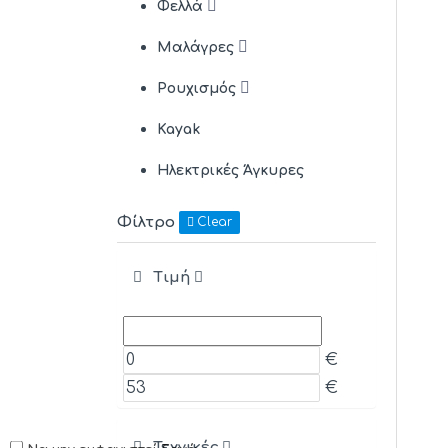
Φελλά
Μαλάγρες
Ρουχισμός
Kayak
Ηλεκτρικές Άγκυρες
Φίλτρο
Clear
Τιμή
€
€
Τεχνικές