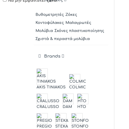
Να μην εμφανιστεί ξανά.
Βυθομετρητές
Ζόκες
Κοντοφύλακες
Μαλαγρωτές
Μολύβια
Σκόνες πλαστικοποίησης
Σχιστά & περαστά μολύβια
Brands
AKIS TINIAKOS
COLMIC
CRALUSSO
DAM
HTO
PREGIO
STEKA
STONFO