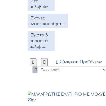
Σετ
μολυβιών
Σκόνες
πλαστικοποίησης
Σχιστά &
περαστά
μολύβια
Σύγκριση Προϊόντων
Ταξινόμηση: