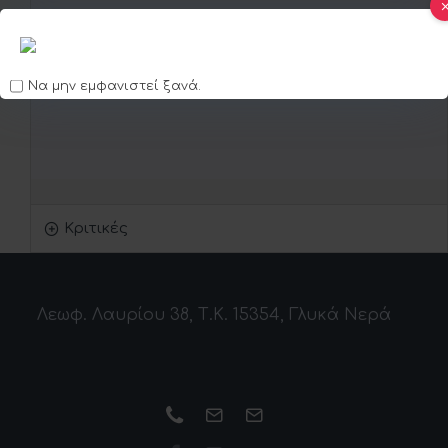
•
Ρυθμιζόμενο λουρί στο πίσω μέρος
•
Χρώμα: Μαύρο
Να μην εμφανιστεί ξανά.
Κριτικές
Λεωφ. Λαυρίου 38, Τ.Κ. 15354, Γλυκά Νερά