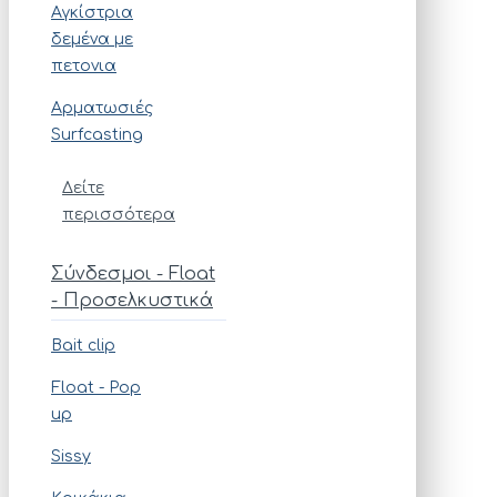
Αγκίστρια
δεμένα με
πετονια
Αρματωσιές
Surfcasting
Δείτε
περισσότερα
Σύνδεσμοι - Float
- Προσελκυστικά
Bait clip
Float - Pop
up
Sissy