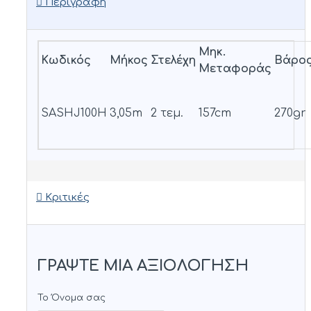
Περιγραφή
Μηκ.
Κωδικός
Μήκος
Στελέχη
Βάρο
Μεταφοράς
SASHJ100H
3,05m
2 τεμ.
157cm
270gr
Κριτικές
ΓΡΆΨΤΕ ΜΙΑ ΑΞΙΟΛΌΓΗΣΗ
Το Όνομα σας