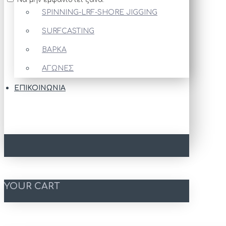
Να μην εμφανιστεί ξανά.
SPINNING-LRF-SHORE JIGGING
SURFCASTING
ΒΑΡΚΑ
ΑΓΩΝΕΣ
ΕΠΙΚΟΙΝΩΝΊΑ
YOUR CART