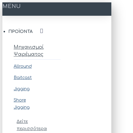
MENU
ΠΡΟΪΌΝΤΑ
Μηχανισμοί
Ψαρέματος
Allround
Baitcast
Jigging
Shore
Jigging
Δείτε
περισσότερα