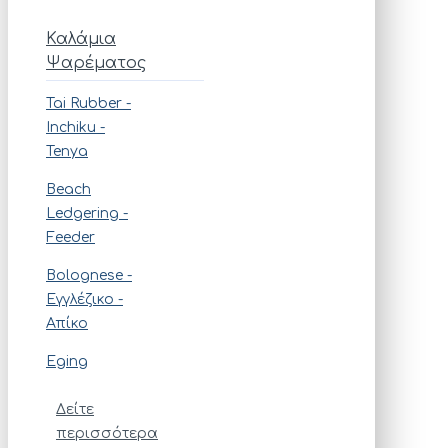
Καλάμια
Ψαρέματος
Tai Rubber -
Ιnchiku -
Tenya
Beach
Ledgering -
Feeder
Bolognese -
Εγγλέζικο -
Απίκο
Eging
Δείτε
περισσότερα