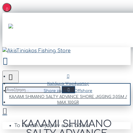
Καλάμια Ψαρέματος
Shore jigging - Offshore
ΚΑΛΑΜΙ SHIMANO SALTY ADVANCE SHORE JIGGING 3,05M /
MAX 100GR
ΚΑΛΑΜΙ SHIMANO
Το καλάθι αγορών είναι άδειο!