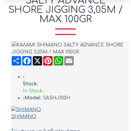
SALTY ADVANCE
SHORE JIGGING 3,05M /
MAX 100GR
Share
Facebook
X
Pinterest
WhatsApp
Email
Stock:
In Stock
Model:
SASHJ100H
SHIMANO