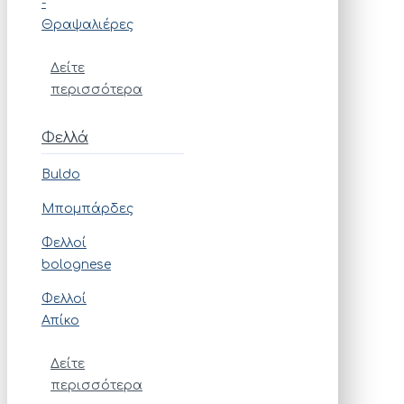
-
Θραψαλιέρες
Δείτε
περισσότερα
Φελλά
Buldo
Μπομπάρδες
Φελλοί
bolognese
Φελλοί
Απίκο
Δείτε
περισσότερα