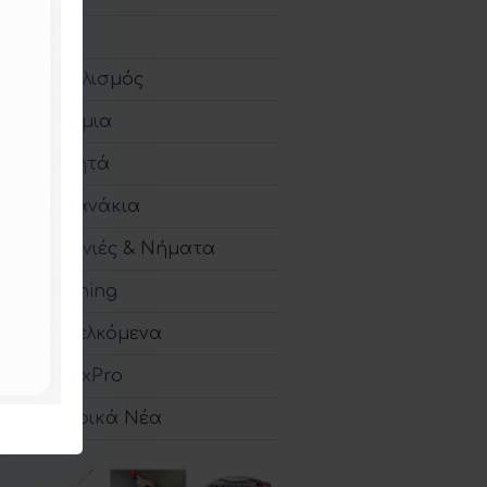
HTO
Εξοπλισμός
Καλάμια
Τεχνητά
Μηχανάκια
Πετονιές & Νήματα
Spinning
Παρελκόμενα
TronixPro
Εταιρικά Νέα