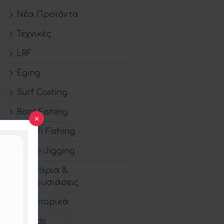
Νέα Προϊόντα
Τεχνικές
LRF
Eging
Surf Casting
Boat Fishing
Match Fishing
Shore Jigging
Σεμινάρια &
Παρουσιάσεις
Οδοιπορικά
Brands