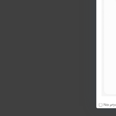
Να μην