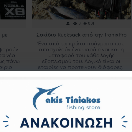
0
801
 με
Σακίδιο Rucksack από την TronixPro
Ένα από τα πρώτα πράγματα που
οφορούν
απασχολούν ένα ψαρά είναι και η
τα νέα
μεταφορά του κάθε λογής
μως πάνω
εξοπλισμού του. Λογικό είναι οι
αιρία
εταιρίες να προτείνουν διάφορες..
α νήματ..
α
Διαβάστε περισσότερα
 Σελ.)
k
Pinterest
WhatsApp
Email