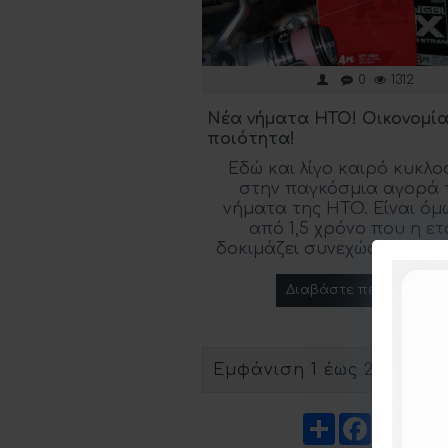
0
1312
Νέα νήματα ΗΤΟ! Οικονομία
ποιότητα!
Εδώ και λίγο καιρό κυκλ
στην παγκόσμια αγορά 
νήματα της HTO. Είναι ό
από 1,5 χρόνο που η ετ
δοκιμάζει συνεχώς διάφορ
Διαβάστε περισσότερ
Εμφάνιση 1 έως 2 από 2 (1
Share
Faceboo
X