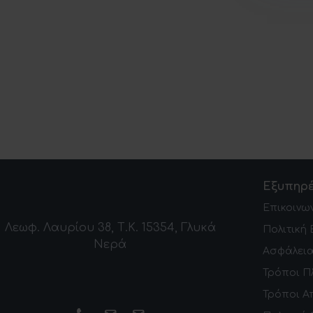
Εξυπηρ
Επικοινω
Λεωφ. Λαυρίου 38, Τ.Κ. 15354, Γλυκά
Πολιτική
Νερά
Ασφάλεια
Τρόποι Π
Τρόποι Α