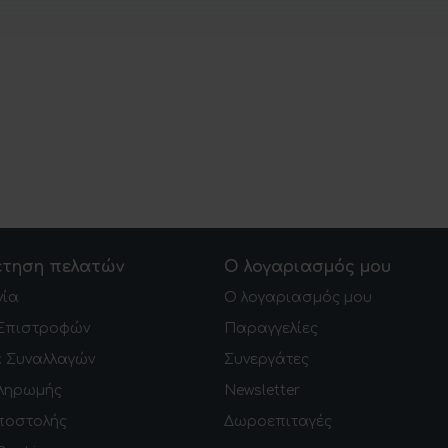
έτηση πελατών
Ο λογαριασμός μου
νία
Ο λογαριασμός μου
 Επιστροφών
Παραγγελίες
 Συναλλαγών
Συνεργάτες
ληρωμής
Newsletter
ποστολής
Δωροεπιταγές