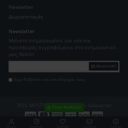
Newsletter
Δωροεπιταγές
Newsletter
Μείνετε ενημερωμένοι για νέα και
προσφορές εγγραφόμενοι στο ενημερωτικό
μας δελτίο
Αποστολή
Έχω διαβάσει και αποδέχομαι τους
Πολιτική Απορρήτου
2025 AKISTINIAKOS. Made by Galaxynet
Filter Products
Register
Wishlist
Contact
Call us
Login