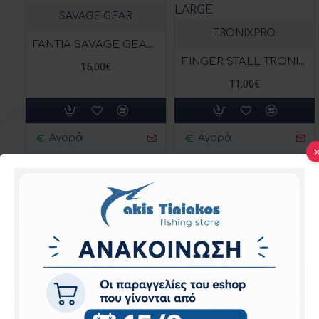
SAVAGE GEAR
TRONIXPRO
ΓΑΝΤΙΑ SAVAGE GEAR WIND PRO HALF FINGER BLACK
FINGER STALL TRONIXPRO ΓΑΝΤΙ SURF BLACK/ΜΑΥΡΟ LARGE
15,00€
11,00€
Αγορά
Αγορά
KINETIC
ΑΝΘΕΚΤΙΚΟ ΑΤΣΑΛΙΝΟ ΓΑΝΤΙ KINETIC CUT RESISTANT GLOVE BLACK/ΜΑΥΡΟ
8,99€