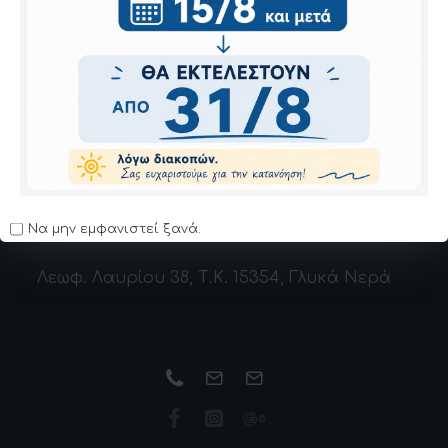
Αγορά
Έχετε φτάσει στο τέλος της λίστας.
Να μην εμφανιστεί ξανά.
Λεωφ. Λαυρίου 38, Τ.Κ. 15354, Γλυκά Νερά