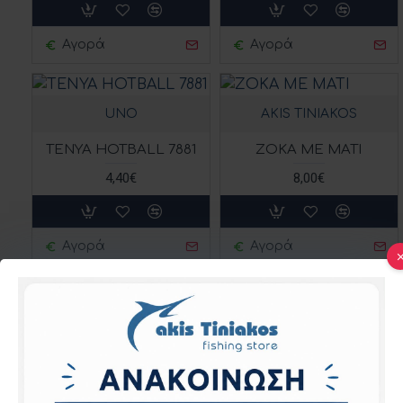
Αγορά
Αγορά
UNO
AKIS TINIAKOS
TENYA HOTBALL 7881
ΖΟΚΑ ΜΕ ΜΑΤΙ
4,40€
8,00€
Αγορά
Αγορά
Λεωφ. Λαυρίου 38, Τ.Κ. 15354, Γλυκά Νερά