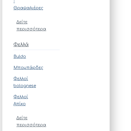
-
Θραψαλιέρες
Δείτε
περισσότερα
Φελλά
Buldo
Μπομπάρδες
Φελλοί
bolognese
Φελλοί
Απίκο
Δείτε
περισσότερα