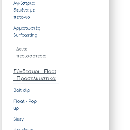
Αγκίστρια
δεμένα με
πετονια
Αρματωσιές
Surfcasting
Δείτε
περισσότερα
Σύνδεσμοι - Float
- Προσελκυστικά
Bait clip
Float - Pop
up
Sissy