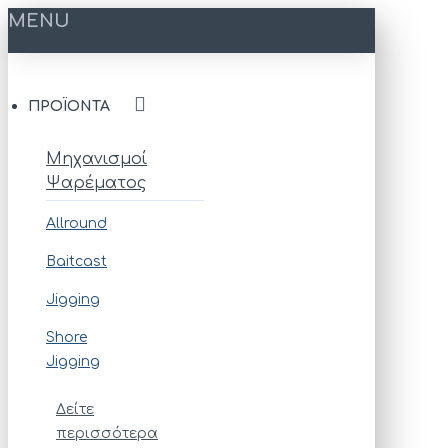
MENU
ΠΡΟΪΌΝΤΑ
Μηχανισμοί
Ψαρέματος
Allround
Baitcast
Jigging
Shore
Jigging
Δείτε
περισσότερα