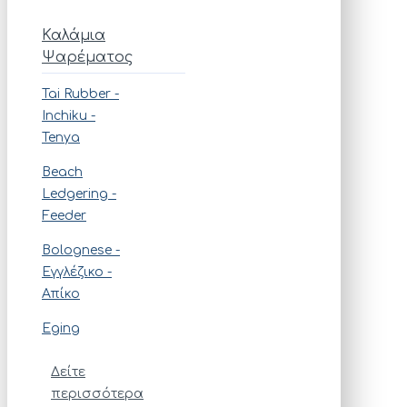
Καλάμια
Ψαρέματος
Tai Rubber -
Ιnchiku -
Tenya
Beach
Ledgering -
Feeder
Bolognese -
Εγγλέζικο -
Απίκο
Eging
Δείτε
περισσότερα