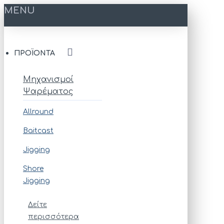
MENU
ΠΡΟΪΌΝΤΑ
Μηχανισμοί
Ψαρέματος
Allround
Baitcast
Jigging
Shore
Jigging
Δείτε
περισσότερα