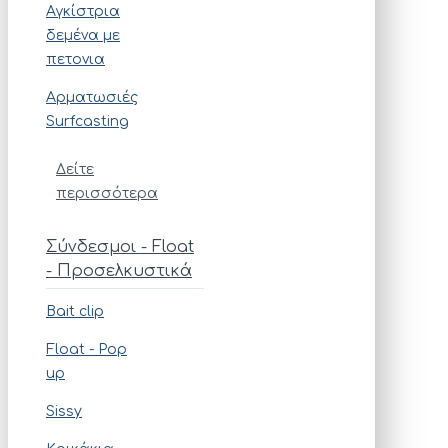
Αγκίστρια
δεμένα με
πετονια
Αρματωσιές
Surfcasting
Δείτε
περισσότερα
Σύνδεσμοι - Float
- Προσελκυστικά
Bait clip
Float - Pop
up
Sissy