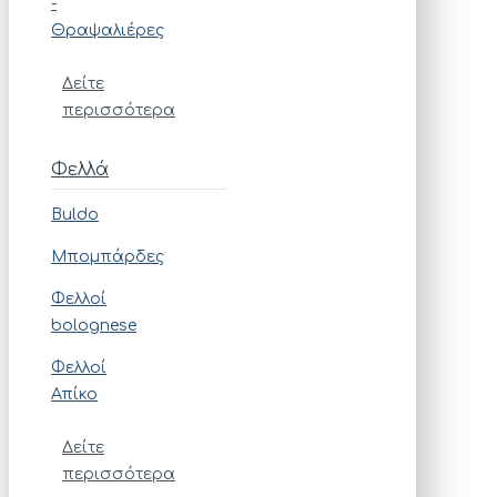
-
Θραψαλιέρες
Δείτε
περισσότερα
Φελλά
Buldo
Μπομπάρδες
Φελλοί
bolognese
Φελλοί
Απίκο
Δείτε
περισσότερα