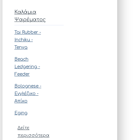
Καλάμια
Ψαρέματος
Tai Rubber -
Ιnchiku -
Tenya
Beach
Ledgering -
Feeder
Bolognese -
Εγγλέζικο -
Απίκο
Eging
Δείτε
περισσότερα