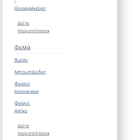
-
Θραψαλιέρες
Δείτε
περισσότερα
Φελλά
Buldo
Μπομπάρδες
Φελλοί
bolognese
Φελλοί
Απίκο
Δείτε
περισσότερα