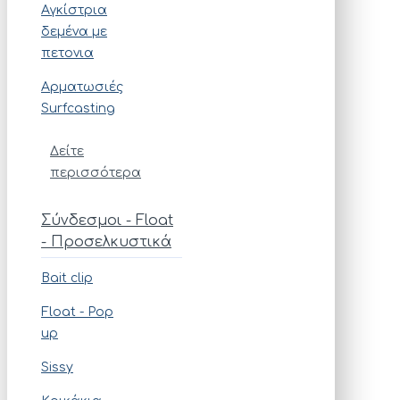
Αγκίστρια
δεμένα με
πετονια
Αρματωσιές
Surfcasting
Δείτε
περισσότερα
Σύνδεσμοι - Float
- Προσελκυστικά
Bait clip
Float - Pop
up
Sissy