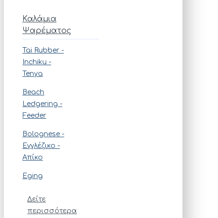
Καλάμια
Ψαρέματος
Tai Rubber -
Ιnchiku -
Tenya
Beach
Ledgering -
Feeder
Bolognese -
Εγγλέζικο -
Απίκο
Eging
Δείτε
περισσότερα