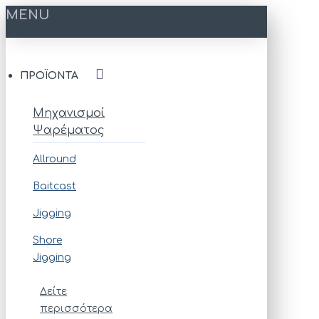
MENU
ΠΡΟΪΌΝΤΑ
Μηχανισμοί
Ψαρέματος
Allround
Baitcast
Jigging
Shore
Jigging
Δείτε
περισσότερα