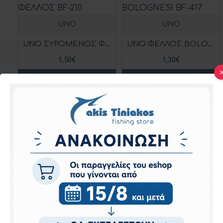
UNO
UNO
UNO ΣΥΡΟΜΕΝΟΣ ΦΕΛΛΟΣ BF-210
UNO ΦΕΛΛΟΣ BOLOGNESI BF-417
1,50€
1,30€
Αγορά
Αγορά
Νέο
TUBERTINI
TUBERTINI
TUBERTINI ΦΕΛΛΟΣ GALLEGIANTE LLISAURUS SC
TUBERTINI ΦΕΛΛΟΣ GALLEGIANTE RIMINI SC
3,00€
2,50€